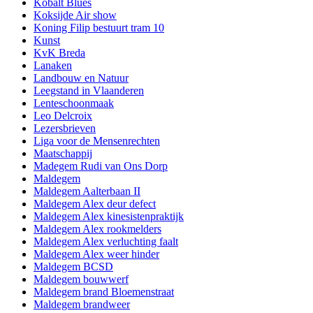
Kobalt Blues
Koksijde Air show
Koning Filip bestuurt tram 10
Kunst
KvK Breda
Lanaken
Landbouw en Natuur
Leegstand in Vlaanderen
Lenteschoonmaak
Leo Delcroix
Lezersbrieven
Liga voor de Mensenrechten
Maatschappij
Madegem Rudi van Ons Dorp
Maldegem
Maldegem Aalterbaan II
Maldegem Alex deur defect
Maldegem Alex kinesistenpraktijk
Maldegem Alex rookmelders
Maldegem Alex verluchting faalt
Maldegem Alex weer hinder
Maldegem BCSD
Maldegem bouwwerf
Maldegem brand Bloemenstraat
Maldegem brandweer