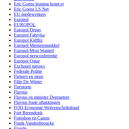
Eric Goens leuning komt er
Eric Goens LS Net
EU-medewerkers
Europol
EUROPOL
Europol Drugs
Europol Fabryka
Europol Kidflix
Europol Mensensmokkel
Europol Most Wanted
Europol persconferentie
Europol Qatar
Exclusief nieuws
Federale Politie
Fietsers en steps
Filip De Winter
Firestorm
Fluvius
Fluvius en minister Depraetere
Fluvius foute aftakkingen
FOD Economie Wolvenschrikdraad
Fort Breendonk
Fotoshop en Canon
Frank Vandenbroucke
Fraude