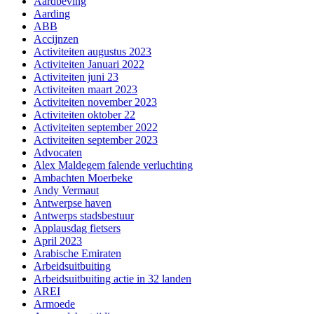
Aardbeving
Aarding
ABB
Accijnzen
Activiteiten augustus 2023
Activiteiten Januari 2022
Activiteiten juni 23
Activiteiten maart 2023
Activiteiten november 2023
Activiteiten oktober 22
Activiteiten september 2022
Activiteiten september 2023
Advocaten
Alex Maldegem falende verluchting
Ambachten Moerbeke
Andy Vermaut
Antwerpse haven
Antwerps stadsbestuur
Applausdag fietsers
April 2023
Arabische Emiraten
Arbeidsuitbuiting
Arbeidsuitbuiting actie in 32 landen
AREI
Armoede