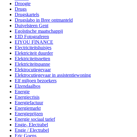
Droogte
Drugs
Drugskartels
Drugslabo in Bree ontmanteld
Duivelsteen Gent
Egoïstische maatschappij
EID Fotograferen
EIYOU FINANCE
Electriciteitshuisjes
Elektriciteit duurder
Elektriciteitsnetten
Elektriciteitspanne
Elektrocutiegevaar
Elektrocutiegevaar in assistentiewoning
Elf miljoen bezoekers
Elzendaalbos
Energie
Energiecrisis
Energiefactuur
Energiemarkt
Energieprijzen
Energie sociaal tarief
Engie- Electrabel
Engie / Electrabel
Eric Goens