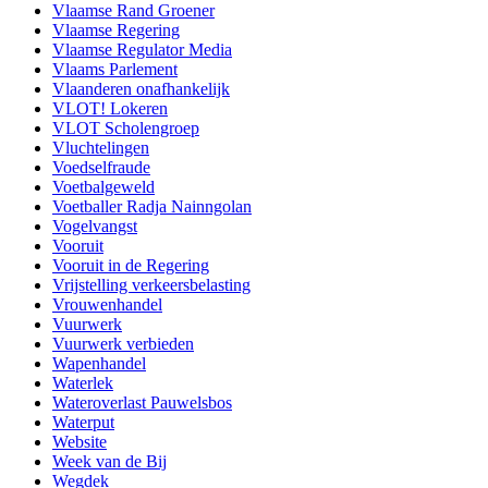
Vlaamse Rand Groener
Vlaamse Regering
Vlaamse Regulator Media
Vlaams Parlement
Vlaanderen onafhankelijk
VLOT! Lokeren
VLOT Scholengroep
Vluchtelingen
Voedselfraude
Voetbalgeweld
Voetballer Radja Nainngolan
Vogelvangst
Vooruit
Vooruit in de Regering
Vrijstelling verkeersbelasting
Vrouwenhandel
Vuurwerk
Vuurwerk verbieden
Wapenhandel
Waterlek
Wateroverlast Pauwelsbos
Waterput
Website
Week van de Bij
Wegdek