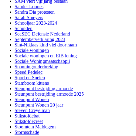
SAM viert vijf jarig bestaan
Sander Loones
Sandra Dia protesten
Sarah Smeyers
Schooljaar 2023-2024
Schulden
SeaSEC Defensie Nederland
Septemberverklaring 2023
Sint-Niklaas kind viel door raam
Sociale woningen
Sociale woningen en EIB lening
Sociale Woningmaatschappij
Spanningonderbreking
Speed Pedelec
Sport en Spelen
Stamboom kittens
Steunpunt bestrijding armoede
Steunpunt bestrijding armoede 2025
Steunpunt Wonen
Steunpunt Wonen 20 jaar
Steven Creyelman
Stikstofdebat
Stikstofdecreet
Stoomtein Maldegem
Stormschade