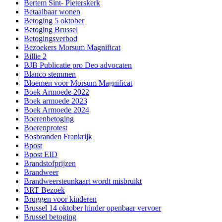
Bertem Sint- Pieterskerk
Betaalbaar wonen
Betoging 5 oktober
Betoging Brussel
Betogingsverbod
Bezoekers Morsum Magnificat
Billie 2
BJB Publicatie pro Deo advocaten
Blanco stemmen
Bloemen voor Morsum Magnificat
Boek Armoede 2022
Boek armoede 2023
Boek Armoede 2024
Boerenbetoging
Boerenprotest
Bosbranden Frankrijk
Bpost
Bpost EID
Brandstofprijzen
Brandweer
Brandweersteunkaart wordt misbruikt
BRT Bezoek
Bruggen voor kinderen
Brussel 14 oktober hinder openbaar vervoer
Brussel betoging