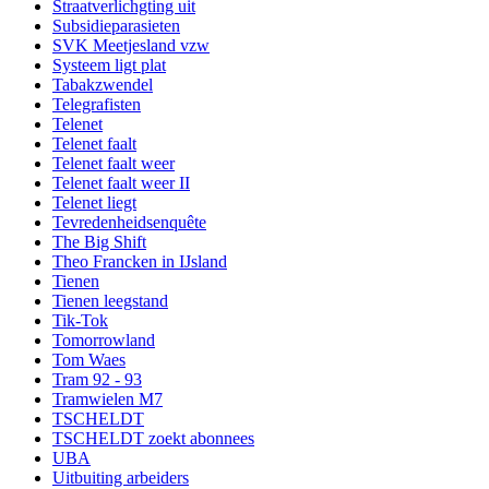
Straatverlichgting uit
Subsidieparasieten
SVK Meetjesland vzw
Systeem ligt plat
Tabakzwendel
Telegrafisten
Telenet
Telenet faalt
Telenet faalt weer
Telenet faalt weer II
Telenet liegt
Tevredenheidsenquête
The Big Shift
Theo Francken in IJsland
Tienen
Tienen leegstand
Tik-Tok
Tomorrowland
Tom Waes
Tram 92 - 93
Tramwielen M7
TSCHELDT
TSCHELDT zoekt abonnees
UBA
Uitbuiting arbeiders