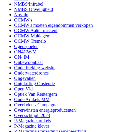
NMBS/Infrabel
NMBS Onveiligheid
Novulo
OCMW's
OCMW's moeten eigendommen verkopen
OCMW Aalter miskent
OCMW Maldegem
OCMW Tremelo
Ogenspoeler
ON4CW/M
ON4IM
Onbewoonbaar
Onderbreking website
Onderwaterdrones
Ongevallen
Ontploffing Oostende
Open Vld
Optiek Van Rentergem
Oude Artikels MM
Overladen - Campagne
Overwinsten energieproducenten
Overzicht juli 2023
P-Magazine artikels
P-Magazine klever
P-Magazine stopzetting samenwerking