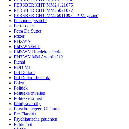
PERSBERICHT MM24121075
PERSBERICHT MM25021077
PERSBERICHT MM26011097 - P-Magazine
Personeel gezocht
Pestdossier
Petra De Sutter
Pfizer
PI4ZWN
PI4ZWN/MIL
PI4ZWN Hoedekenskerke
PI4ZWN MM Award n°12
Pichal
POD MI
Pol Deltour
Pol Deltour bedankt
Polen
Politiek
Politieke dweilen
Politieke onrust
Pootjesparadijs
Porsche negeert C1 bord
Pro Flandria
Psychiatrische patiënten
Publiciteit