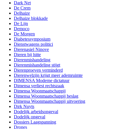
Dark Net
De Crem
Delhaize
Delhaize blokkade
De Lijn
Democo
De Morgen
Diabetessymposium
Dienstwagens politici
Dierenasiel Ninove
Dieren bij hitte
Dierenmishandeling
Dierenmishandeling stijgt
Dierenproeven verminderd
Dierenwelzijn krijgt meer ademruimte
DIMENSA Moderne dictatuur
Dimensa verliest rechtszaak
Dimensa Woonmaatschappij
Dimensa Woonmaatschappij beslag
Dimensa Woonmaatschappij uitvoering
Dirk Nuyts
Dodelijk arbeidsongeval
Dodelijk ongeval
Dossiers Laagspanning
Drones