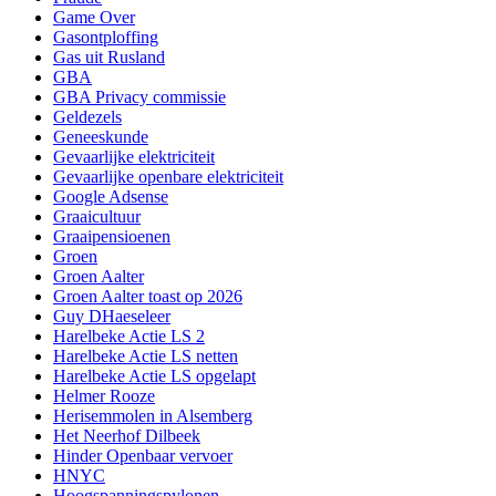
Game Over
Gasontploffing
Gas uit Rusland
GBA
GBA Privacy commissie
Geldezels
Geneeskunde
Gevaarlijke elektriciteit
Gevaarlijke openbare elektriciteit
Google Adsense
Graaicultuur
Graaipensioenen
Groen
Groen Aalter
Groen Aalter toast op 2026
Guy DHaeseleer
Harelbeke Actie LS 2
Harelbeke Actie LS netten
Harelbeke Actie LS opgelapt
Helmer Rooze
Herisemmolen in Alsemberg
Het Neerhof Dilbeek
Hinder Openbaar vervoer
HNYC
Hoogspanningspylonen