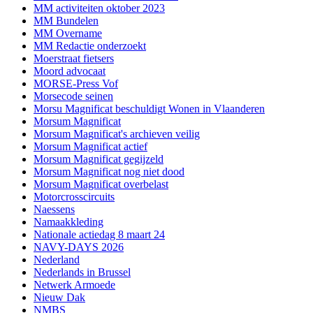
MM activiteiten oktober 2023
MM Bundelen
MM Overname
MM Redactie onderzoekt
Moerstraat fietsers
Moord advocaat
MORSE-Press Vof
Morsecode seinen
Morsu Magnificat beschuldigt Wonen in Vlaanderen
Morsum Magnificat
Morsum Magnificat's archieven veilig
Morsum Magnificat actief
Morsum Magnificat gegijzeld
Morsum Magnificat nog niet dood
Morsum Magnificat overbelast
Motorcrosscircuits
Naessens
Namaakkleding
Nationale actiedag 8 maart 24
NAVY-DAYS 2026
Nederland
Nederlands in Brussel
Netwerk Armoede
Nieuw Dak
NMBS