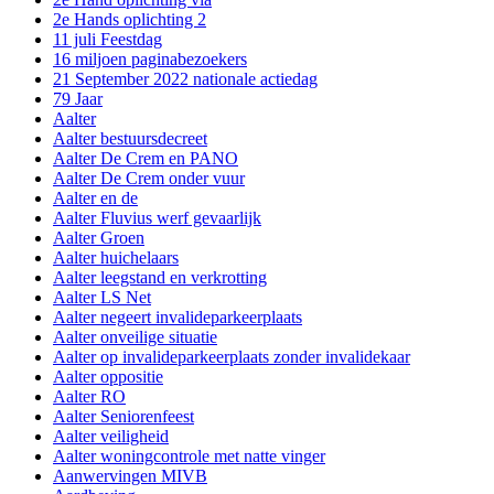
2e Hands oplichting 2
11 juli Feestdag
16 miljoen paginabezoekers
21 September 2022 nationale actiedag
79 Jaar
Aalter
Aalter bestuursdecreet
Aalter De Crem en PANO
Aalter De Crem onder vuur
Aalter en de
Aalter Fluvius werf gevaarlijk
Aalter Groen
Aalter huichelaars
Aalter leegstand en verkrotting
Aalter LS Net
Aalter negeert invalideparkeerplaats
Aalter onveilige situatie
Aalter op invalideparkeerplaats zonder invalidekaar
Aalter oppositie
Aalter RO
Aalter Seniorenfeest
Aalter veiligheid
Aalter woningcontrole met natte vinger
Aanwervingen MIVB