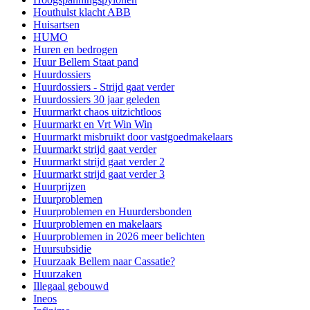
Houthulst klacht ABB
Huisartsen
HUMO
Huren en bedrogen
Huur Bellem Staat pand
Huurdossiers
Huurdossiers - Strijd gaat verder
Huurdossiers 30 jaar geleden
Huurmarkt chaos uitzichtloos
Huurmarkt en Vrt Win Win
Huurmarkt misbruikt door vastgoedmakelaars
Huurmarkt strijd gaat verder
Huurmarkt strijd gaat verder 2
Huurmarkt strijd gaat verder 3
Huurprijzen
Huurproblemen
Huurproblemen en Huurdersbonden
Huurproblemen en makelaars
Huurproblemen in 2026 meer belichten
Huursubsidie
Huurzaak Bellem naar Cassatie?
Huurzaken
Illegaal gebouwd
Ineos