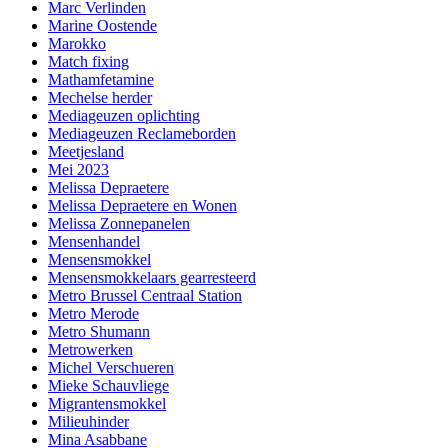
Marc Verlinden
Marine Oostende
Marokko
Match fixing
Mathamfetamine
Mechelse herder
Mediageuzen oplichting
Mediageuzen Reclameborden
Meetjesland
Mei 2023
Melissa Depraetere
Melissa Depraetere en Wonen
Melissa Zonnepanelen
Mensenhandel
Mensensmokkel
Mensensmokkelaars gearresteerd
Metro Brussel Centraal Station
Metro Merode
Metro Shumann
Metrowerken
Michel Verschueren
Mieke Schauvliege
Migrantensmokkel
Milieuhinder
Mina Asabbane