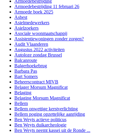
Armoedebestrijding
Armoedebestrijding 11 februari 26
Armoede boek 2025
Asbest
Asielmedewerkers
Asielzoekers
Asociale woonmaatschappij
Assistentiewoningen zonder zorgen?
Audit Vlaanderen
Augustus 2022 activiteiten
Autoloze zondag Brussel
Balcanroute
Balgerhoekebrug
Barbara Pas
Bart Somers
Beheerscontract MIVB
Belager Morsum Magnificat
Belaging
Belaging Morsum Magnificat
Bellem
Bellem onwettige kerstverlichting
Bellem poging opzettelijke aanrijding
Ben Weyts actieve politicus
Ben Weyts duikarcheologie
Ben Weyts neemt kassei uit de Ronde ...