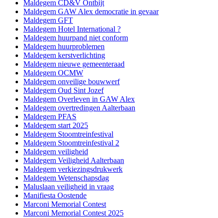
Maldegem CD&V Ontbijt
Maldegem GAW Alex democratie in gevaar
Maldegem GFT
Maldegem Hotel International ?
Maldegem huurpand niet conform
Maldegem huurproblemen
Maldegem kerstverlichting
Maldegem nieuwe gemeenteraad
Maldegem OCMW
Maldegem onveilige bouwwerf
Maldegem Oud Sint Jozef
Maldegem Overleven in GAW Alex
Maldegem overtredingen Aalterbaan
Maldegem PFAS
Maldegem start 2025
Maldegem Stoomtreinfestival
Maldegem Stoomtreinfestival 2
Maldegem veiligheid
Maldegem Veiligheid Aalterbaan
Maldegem verkiezingsdrukwerk
Maldegem Wetenschapsdag
Maluslaan veiligheid in vraag
Manifiesta Oostende
Marconi Memorial Contest
Marconi Memorial Contest 2025