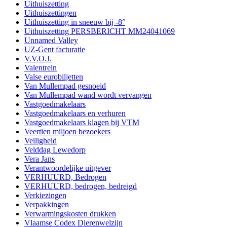
Uithuiszetting
Uithuiszettingen
Uithuiszetting in sneeuw bij -8°
Uithuiszetting PERSBERICHT MM24041069
Unnamed Valley
UZ-Gent facturatie
V.V.O.J.
Valentrein
Valse eurobiljetten
Van Mullempad gesnoeid
Van Mullempad wand wordt vervangen
Vastgoedmakelaars
Vastgoedmakelaars en verhuren
Vastgoedmakelaars klagen bij VTM
Veertien miljoen bezoekers
Veiligheid
Velddag Lewedorp
Vera Jans
Verantwoordelijke uitgever
VERHUURD, Bedrogen
VERHUURD, bedrogen, bedreigd
Verkiezingen
Verpakkingen
Verwarmingskosten drukken
Vlaamse Codex Dierenwelzijn