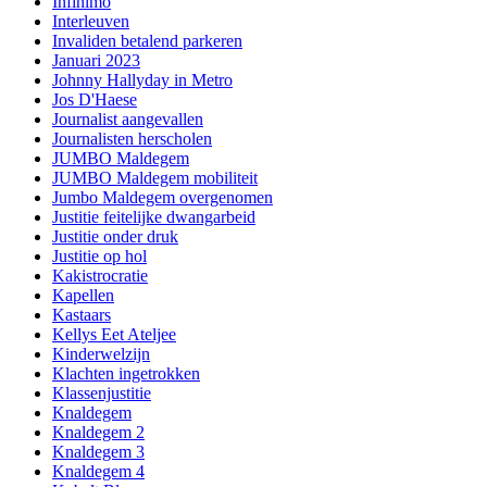
Infinimo
Interleuven
Invaliden betalend parkeren
Januari 2023
Johnny Hallyday in Metro
Jos D'Haese
Journalist aangevallen
Journalisten herscholen
JUMBO Maldegem
JUMBO Maldegem mobiliteit
Jumbo Maldegem overgenomen
Justitie feitelijke dwangarbeid
Justitie onder druk
Justitie op hol
Kakistrocratie
Kapellen
Kastaars
Kellys Eet Ateljee
Kinderwelzijn
Klachten ingetrokken
Klassenjustitie
Knaldegem
Knaldegem 2
Knaldegem 3
Knaldegem 4