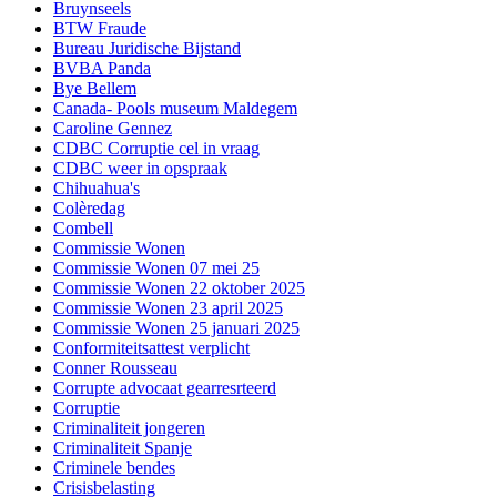
Bruynseels
BTW Fraude
Bureau Juridische Bijstand
BVBA Panda
Bye Bellem
Canada- Pools museum Maldegem
Caroline Gennez
CDBC Corruptie cel in vraag
CDBC weer in opspraak
Chihuahua's
Colèredag
Combell
Commissie Wonen
Commissie Wonen 07 mei 25
Commissie Wonen 22 oktober 2025
Commissie Wonen 23 april 2025
Commissie Wonen 25 januari 2025
Conformiteitsattest verplicht
Conner Rousseau
Corrupte advocaat gearresrteerd
Corruptie
Criminaliteit jongeren
Criminaliteit Spanje
Criminele bendes
Crisisbelasting