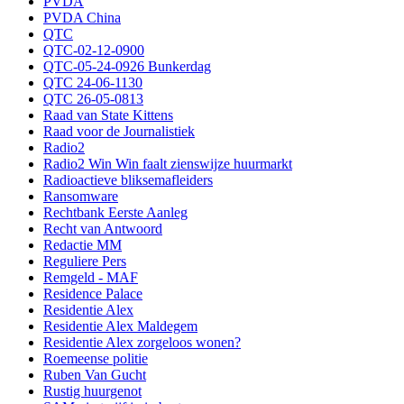
PVDA
PVDA China
QTC
QTC-02-12-0900
QTC-05-24-0926 Bunkerdag
QTC 24-06-1130
QTC 26-05-0813
Raad van State Kittens
Raad voor de Journalistiek
Radio2
Radio2 Win Win faalt zienswijze huurmarkt
Radioactieve bliksemafleiders
Ransomware
Rechtbank Eerste Aanleg
Recht van Antwoord
Redactie MM
Reguliere Pers
Remgeld - MAF
Residence Palace
Residentie Alex
Residentie Alex Maldegem
Residentie Alex zorgeloos wonen?
Roemeense politie
Ruben Van Gucht
Rustig huurgenot