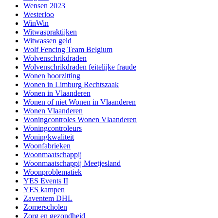
Wensen 2023
Westerloo
WinWin
Witwaspraktijken
Witwassen geld
Wolf Fencing Team Belgium
Wolvenschrikdraden
Wolvenschrikdraden feitelijke fraude
Wonen hoorzitting
Wonen in Limburg Rechtszaak
Wonen in Vlaanderen
Wonen of niet Wonen in Vlaanderen
Wonen Vlaanderen
Woningcontroles Wonen Vlaanderen
Woningcontroleurs
Woningkwaliteit
Woonfabrieken
Woonmaatschappij
Woonmaatschappij Meetjesland
Woonproblematiek
YES Events II
YES kampen
Zaventem DHL
Zomerscholen
Zorg en gezondheid