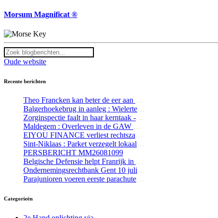
Morsum Magnificat ®
Oude website
Recente berichten
Theo Francken kan beter de eer aan zichzelf houden en opstappen
Balgerhoekebrug in aanleg : Wielerterroristen trotseren werfafsluiting
Zorginspectie faalt in haar kerntaak - Update 1
Maldegem : Overleven in de GAW Residentie Alex
EIYOU FINANCE verliest rechtszaak tegen The Bottom Line
Sint-Niklaas : Parket verzegelt lokaal waaruit kind naar buiten viel
PERSBERICHT MM26081099
Belgische Defensie helpt Franrijk in de strijd tegen de bosbranden
Ondernemingsrechtbank Gent 10 juli 2026 : Kortgeding Mediageuzen t/ The Bottom Line / Tom De Wilde
Parajunioren voeren eerste parachutesprong uit te Schaffen
Categorieën
2e Hand oplichting via