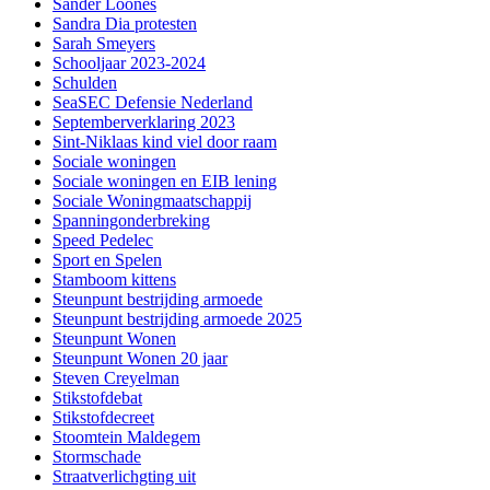
Sander Loones
Sandra Dia protesten
Sarah Smeyers
Schooljaar 2023-2024
Schulden
SeaSEC Defensie Nederland
Septemberverklaring 2023
Sint-Niklaas kind viel door raam
Sociale woningen
Sociale woningen en EIB lening
Sociale Woningmaatschappij
Spanningonderbreking
Speed Pedelec
Sport en Spelen
Stamboom kittens
Steunpunt bestrijding armoede
Steunpunt bestrijding armoede 2025
Steunpunt Wonen
Steunpunt Wonen 20 jaar
Steven Creyelman
Stikstofdebat
Stikstofdecreet
Stoomtein Maldegem
Stormschade
Straatverlichgting uit