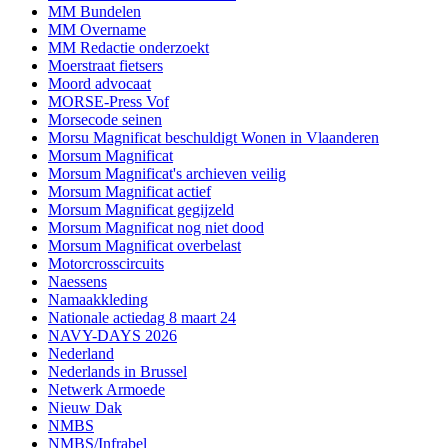
MM Bundelen
MM Overname
MM Redactie onderzoekt
Moerstraat fietsers
Moord advocaat
MORSE-Press Vof
Morsecode seinen
Morsu Magnificat beschuldigt Wonen in Vlaanderen
Morsum Magnificat
Morsum Magnificat's archieven veilig
Morsum Magnificat actief
Morsum Magnificat gegijzeld
Morsum Magnificat nog niet dood
Morsum Magnificat overbelast
Motorcrosscircuits
Naessens
Namaakkleding
Nationale actiedag 8 maart 24
NAVY-DAYS 2026
Nederland
Nederlands in Brussel
Netwerk Armoede
Nieuw Dak
NMBS
NMBS/Infrabel