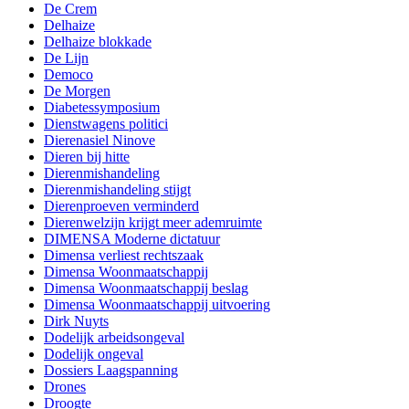
De Crem
Delhaize
Delhaize blokkade
De Lijn
Democo
De Morgen
Diabetessymposium
Dienstwagens politici
Dierenasiel Ninove
Dieren bij hitte
Dierenmishandeling
Dierenmishandeling stijgt
Dierenproeven verminderd
Dierenwelzijn krijgt meer ademruimte
DIMENSA Moderne dictatuur
Dimensa verliest rechtszaak
Dimensa Woonmaatschappij
Dimensa Woonmaatschappij beslag
Dimensa Woonmaatschappij uitvoering
Dirk Nuyts
Dodelijk arbeidsongeval
Dodelijk ongeval
Dossiers Laagspanning
Drones
Droogte