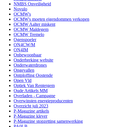
NMBS Onveiligheid
Novulo
OCMW's
OCMW's moeten eigendommen verkopen
OCMW Aalter miskent
OCMW Maldegem
OCMW Tremelo
Ogenspoeler
ON4CW/M
ON4IM
Onbewoonbaar
Onderbreking website
Onderwaterdrones
Ongevallen
Ontploffing Oostende
Open Vld
Optiek Van Rentergem
Oude Artikels MM
Overladen - Campagne
Overwinsten energieproducenten
Overzicht juli 2023
P-Magazine artikels
P-Magazine klever
P-Magazine stopzetting samenwerking
PA0LB