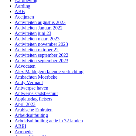
Aardbeving
Aarding
ABB
Accijnzen
Activiteiten augustus 2023
Activiteiten Januari 2022
Activiteiten juni 23
Activiteiten maart 2023
Activiteiten november 2023
Activiteiten oktober 22
Activiteiten september 2022
Activiteiten september 2023
Advocaten
Alex Maldegem falende verluchting
Ambachten Moerbeke
Andy Vermaut
Antwerpse haven
Antwerps stadsbestuur
Applausdag fietsers
April 2023
Arabische Emiraten
Arbeidsuitbuiting
Arbeidsuitbuiting actie in 32 landen
AREI
Armoede