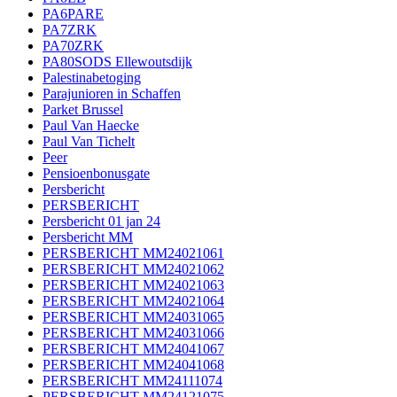
PA6PARE
PA7ZRK
PA70ZRK
PA80SODS Ellewoutsdijk
Palestinabetoging
Parajunioren in Schaffen
Parket Brussel
Paul Van Haecke
Paul Van Tichelt
Peer
Pensioenbonusgate
Persbericht
PERSBERICHT
Persbericht 01 jan 24
Persbericht MM
PERSBERICHT MM24021061
PERSBERICHT MM24021062
PERSBERICHT MM24021063
PERSBERICHT MM24021064
PERSBERICHT MM24031065
PERSBERICHT MM24031066
PERSBERICHT MM24041067
PERSBERICHT MM24041068
PERSBERICHT MM24111074
PERSBERICHT MM24121075