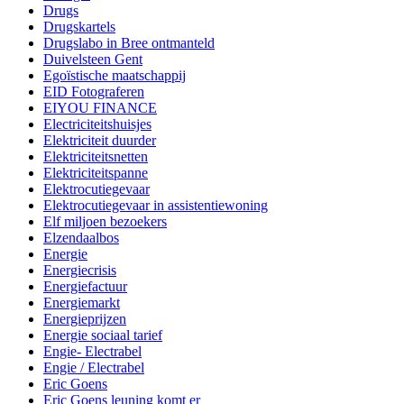
Drugs
Drugskartels
Drugslabo in Bree ontmanteld
Duivelsteen Gent
Egoïstische maatschappij
EID Fotograferen
EIYOU FINANCE
Electriciteitshuisjes
Elektriciteit duurder
Elektriciteitsnetten
Elektriciteitspanne
Elektrocutiegevaar
Elektrocutiegevaar in assistentiewoning
Elf miljoen bezoekers
Elzendaalbos
Energie
Energiecrisis
Energiefactuur
Energiemarkt
Energieprijzen
Energie sociaal tarief
Engie- Electrabel
Engie / Electrabel
Eric Goens
Eric Goens leuning komt er