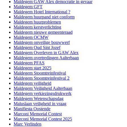
Maldegem GAW Alex democratie in gevaar
Maldegem GFT
Maldegem Hotel International ?
Maldegem huurpand niet conform
Maldegem huurproblemen
Maldegem kerstverlichting
Maldegem nieuwe gemeenteraad
Maldegem OCMW
Maldegem onveilige bouwwerf
Maldegem Oud Sint Jozef
Maldegem Overleven in GAW Alex
Maldegem overtredingen Aalterbaan
Maldegem PFAS
Maldegem start 2025
Maldegem Stoomtreinfestival
Maldegem Stoomtreinfestival 2
Maldegem veiligheid
Maldegem Veiligheid Aalterbaan
Maldegem verkiezingsdrukwerk
Maldegem Wetenschapsdag
Maluslaan veiligheid in vraag
Manifiesta Oostende
Marconi Memorial Contest
Marconi Memorial Contest 2025
Marc Verlinden