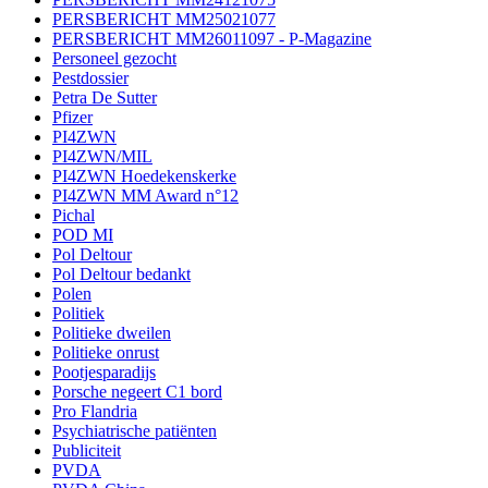
PERSBERICHT MM25021077
PERSBERICHT MM26011097 - P-Magazine
Personeel gezocht
Pestdossier
Petra De Sutter
Pfizer
PI4ZWN
PI4ZWN/MIL
PI4ZWN Hoedekenskerke
PI4ZWN MM Award n°12
Pichal
POD MI
Pol Deltour
Pol Deltour bedankt
Polen
Politiek
Politieke dweilen
Politieke onrust
Pootjesparadijs
Porsche negeert C1 bord
Pro Flandria
Psychiatrische patiënten
Publiciteit
PVDA