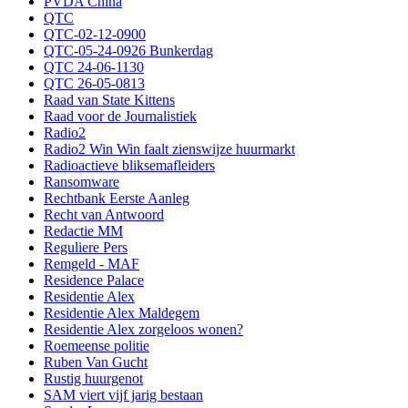
PVDA China
QTC
QTC-02-12-0900
QTC-05-24-0926 Bunkerdag
QTC 24-06-1130
QTC 26-05-0813
Raad van State Kittens
Raad voor de Journalistiek
Radio2
Radio2 Win Win faalt zienswijze huurmarkt
Radioactieve bliksemafleiders
Ransomware
Rechtbank Eerste Aanleg
Recht van Antwoord
Redactie MM
Reguliere Pers
Remgeld - MAF
Residence Palace
Residentie Alex
Residentie Alex Maldegem
Residentie Alex zorgeloos wonen?
Roemeense politie
Ruben Van Gucht
Rustig huurgenot
SAM viert vijf jarig bestaan