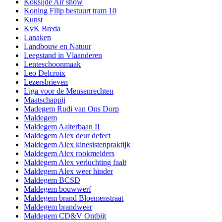
Koksijde Air show
Koning Filip bestuurt tram 10
Kunst
KvK Breda
Lanaken
Landbouw en Natuur
Leegstand in Vlaanderen
Lenteschoonmaak
Leo Delcroix
Lezersbrieven
Liga voor de Mensenrechten
Maatschappij
Madegem Rudi van Ons Dorp
Maldegem
Maldegem Aalterbaan II
Maldegem Alex deur defect
Maldegem Alex kinesistenpraktijk
Maldegem Alex rookmelders
Maldegem Alex verluchting faalt
Maldegem Alex weer hinder
Maldegem BCSD
Maldegem bouwwerf
Maldegem brand Bloemenstraat
Maldegem brandweer
Maldegem CD&V Ontbijt