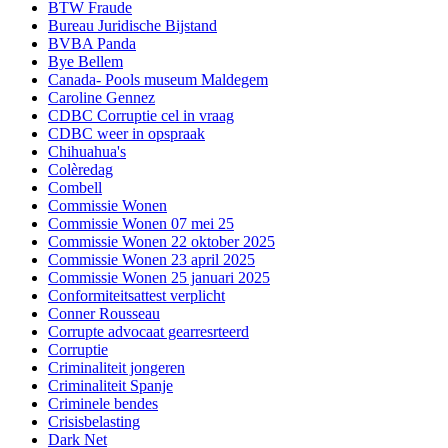
BTW Fraude
Bureau Juridische Bijstand
BVBA Panda
Bye Bellem
Canada- Pools museum Maldegem
Caroline Gennez
CDBC Corruptie cel in vraag
CDBC weer in opspraak
Chihuahua's
Colèredag
Combell
Commissie Wonen
Commissie Wonen 07 mei 25
Commissie Wonen 22 oktober 2025
Commissie Wonen 23 april 2025
Commissie Wonen 25 januari 2025
Conformiteitsattest verplicht
Conner Rousseau
Corrupte advocaat gearresrteerd
Corruptie
Criminaliteit jongeren
Criminaliteit Spanje
Criminele bendes
Crisisbelasting
Dark Net