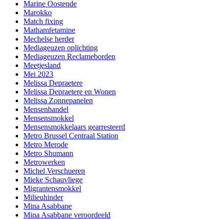
Marine Oostende
Marokko
Match fixing
Mathamfetamine
Mechelse herder
Mediageuzen oplichting
Mediageuzen Reclameborden
Meetjesland
Mei 2023
Melissa Depraetere
Melissa Depraetere en Wonen
Melissa Zonnepanelen
Mensenhandel
Mensensmokkel
Mensensmokkelaars gearresteerd
Metro Brussel Centraal Station
Metro Merode
Metro Shumann
Metrowerken
Michel Verschueren
Mieke Schauvliege
Migrantensmokkel
Milieuhinder
Mina Asabbane
Mina Asabbane veroordeeld