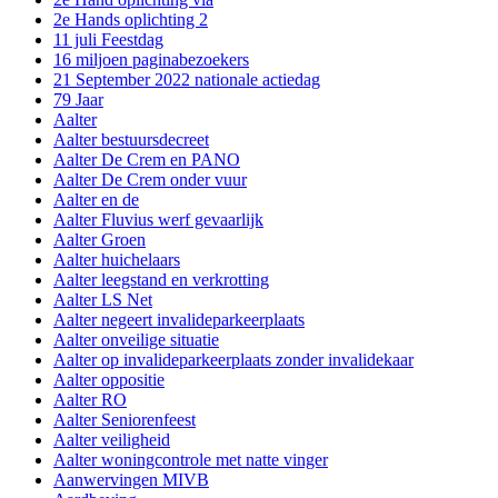
2e Hands oplichting 2
11 juli Feestdag
16 miljoen paginabezoekers
21 September 2022 nationale actiedag
79 Jaar
Aalter
Aalter bestuursdecreet
Aalter De Crem en PANO
Aalter De Crem onder vuur
Aalter en de
Aalter Fluvius werf gevaarlijk
Aalter Groen
Aalter huichelaars
Aalter leegstand en verkrotting
Aalter LS Net
Aalter negeert invalideparkeerplaats
Aalter onveilige situatie
Aalter op invalideparkeerplaats zonder invalidekaar
Aalter oppositie
Aalter RO
Aalter Seniorenfeest
Aalter veiligheid
Aalter woningcontrole met natte vinger
Aanwervingen MIVB