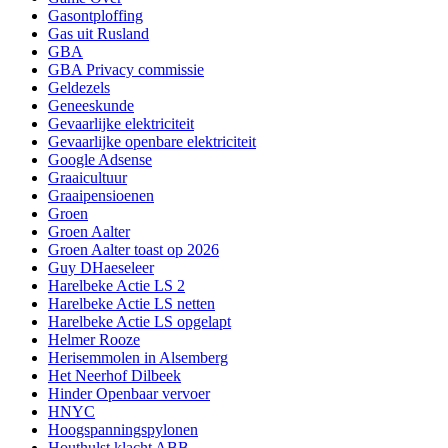
Gasontploffing
Gas uit Rusland
GBA
GBA Privacy commissie
Geldezels
Geneeskunde
Gevaarlijke elektriciteit
Gevaarlijke openbare elektriciteit
Google Adsense
Graaicultuur
Graaipensioenen
Groen
Groen Aalter
Groen Aalter toast op 2026
Guy DHaeseleer
Harelbeke Actie LS 2
Harelbeke Actie LS netten
Harelbeke Actie LS opgelapt
Helmer Rooze
Herisemmolen in Alsemberg
Het Neerhof Dilbeek
Hinder Openbaar vervoer
HNYC
Hoogspanningspylonen
Houthulst klacht ABB