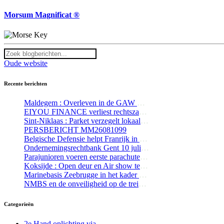
Morsum Magnificat ®
Oude website
Recente berichten
Maldegem : Overleven in de GAW Residentie Alex
EIYOU FINANCE verliest rechtszaak tegen The Bottom Line
Sint-Niklaas : Parket verzegelt lokaal waaruit kind naar buiten viel
PERSBERICHT MM26081099
Belgische Defensie helpt Franrijk in de strijd tegen de bosbranden
Ondernemingsrechtbank Gent 10 juli 2026 : Kortgeding Mediageuzen t/ The Bottom Line / Tom De Wilde
Parajunioren voeren eerste parachutesprong uit te Schaffen
Koksijde : Open deur en Air show te Koksijde werd groot succes
Marinebasis Zeebrugge in het kader van NAVY-DAYS 2026
NMBS en de onveiligheid op de treinen Oostende Brussel en vice versa-Update 1
Categorieën
2e Hand oplichting via