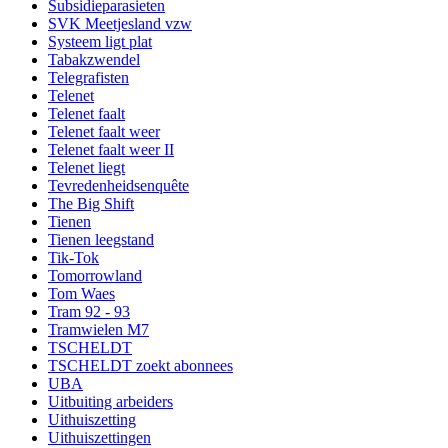
Subsidieparasieten
SVK Meetjesland vzw
Systeem ligt plat
Tabakzwendel
Telegrafisten
Telenet
Telenet faalt
Telenet faalt weer
Telenet faalt weer II
Telenet liegt
Tevredenheidsenquête
The Big Shift
Tienen
Tienen leegstand
Tik-Tok
Tomorrowland
Tom Waes
Tram 92 - 93
Tramwielen M7
TSCHELDT
TSCHELDT zoekt abonnees
UBA
Uitbuiting arbeiders
Uithuiszetting
Uithuiszettingen