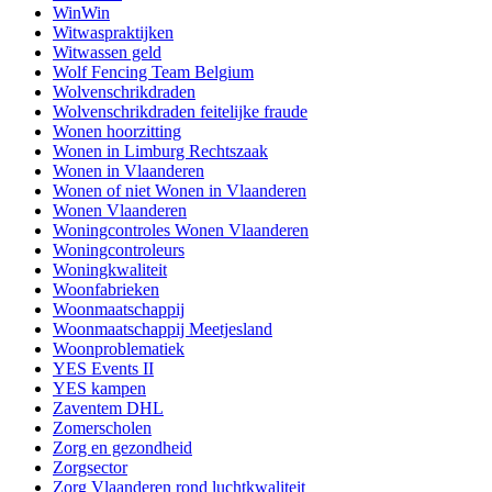
WinWin
Witwaspraktijken
Witwassen geld
Wolf Fencing Team Belgium
Wolvenschrikdraden
Wolvenschrikdraden feitelijke fraude
Wonen hoorzitting
Wonen in Limburg Rechtszaak
Wonen in Vlaanderen
Wonen of niet Wonen in Vlaanderen
Wonen Vlaanderen
Woningcontroles Wonen Vlaanderen
Woningcontroleurs
Woningkwaliteit
Woonfabrieken
Woonmaatschappij
Woonmaatschappij Meetjesland
Woonproblematiek
YES Events II
YES kampen
Zaventem DHL
Zomerscholen
Zorg en gezondheid
Zorgsector
Zorg Vlaanderen rond luchtkwaliteit