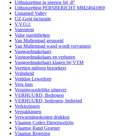
Uithuiszetting in sneeuw bij -8°
Uithuiszetting PERSBERICHT MM24041069
Unnamed Valley
UZ-Gent facturatie
V.V.O.J.
Valentrein
Valse eurobiljetten
Van Mullempad gesnoeid
Van Mullempad wand wordt vervangen
Vastgoedmakelaars
Vastgoedmakelaars en verhuren
Vastgoedmakelaars klagen bij VTM
Veertien miljoen bezoekers
Veiligheid
Velddag Lewedorp
Vera Jans
Verantwoordelijke uitgever
VERHUURD, Bedrogen
VERHUURD, bedrogen, bedreigd
Verkiezingen
Verpakkingen
Verwarmingskosten drukken
Vlaamse Codex Dierenwelzijn
Vlaamse Rand Groener
Vlaamse Regering