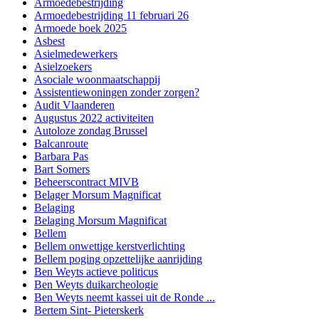
Armoedebestrijding
Armoedebestrijding 11 februari 26
Armoede boek 2025
Asbest
Asielmedewerkers
Asielzoekers
Asociale woonmaatschappij
Assistentiewoningen zonder zorgen?
Audit Vlaanderen
Augustus 2022 activiteiten
Autoloze zondag Brussel
Balcanroute
Barbara Pas
Bart Somers
Beheerscontract MIVB
Belager Morsum Magnificat
Belaging
Belaging Morsum Magnificat
Bellem
Bellem onwettige kerstverlichting
Bellem poging opzettelijke aanrijding
Ben Weyts actieve politicus
Ben Weyts duikarcheologie
Ben Weyts neemt kassei uit de Ronde ...
Bertem Sint- Pieterskerk