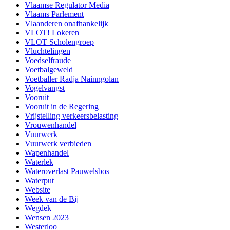
Vlaamse Regulator Media
Vlaams Parlement
Vlaanderen onafhankelijk
VLOT! Lokeren
VLOT Scholengroep
Vluchtelingen
Voedselfraude
Voetbalgeweld
Voetballer Radja Nainngolan
Vogelvangst
Vooruit
Vooruit in de Regering
Vrijstelling verkeersbelasting
Vrouwenhandel
Vuurwerk
Vuurwerk verbieden
Wapenhandel
Waterlek
Wateroverlast Pauwelsbos
Waterput
Website
Week van de Bij
Wegdek
Wensen 2023
Westerloo