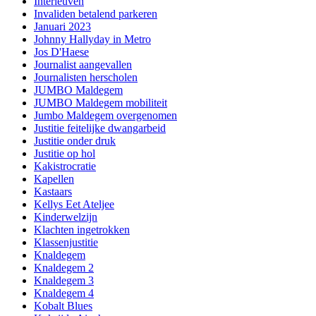
Interleuven
Invaliden betalend parkeren
Januari 2023
Johnny Hallyday in Metro
Jos D'Haese
Journalist aangevallen
Journalisten herscholen
JUMBO Maldegem
JUMBO Maldegem mobiliteit
Jumbo Maldegem overgenomen
Justitie feitelijke dwangarbeid
Justitie onder druk
Justitie op hol
Kakistrocratie
Kapellen
Kastaars
Kellys Eet Ateljee
Kinderwelzijn
Klachten ingetrokken
Klassenjustitie
Knaldegem
Knaldegem 2
Knaldegem 3
Knaldegem 4
Kobalt Blues