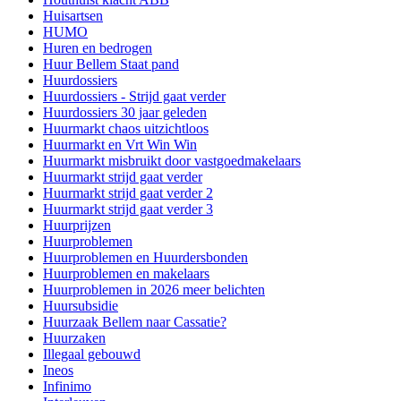
Huisartsen
HUMO
Huren en bedrogen
Huur Bellem Staat pand
Huurdossiers
Huurdossiers - Strijd gaat verder
Huurdossiers 30 jaar geleden
Huurmarkt chaos uitzichtloos
Huurmarkt en Vrt Win Win
Huurmarkt misbruikt door vastgoedmakelaars
Huurmarkt strijd gaat verder
Huurmarkt strijd gaat verder 2
Huurmarkt strijd gaat verder 3
Huurprijzen
Huurproblemen
Huurproblemen en Huurdersbonden
Huurproblemen en makelaars
Huurproblemen in 2026 meer belichten
Huursubsidie
Huurzaak Bellem naar Cassatie?
Huurzaken
Illegaal gebouwd
Ineos
Infinimo